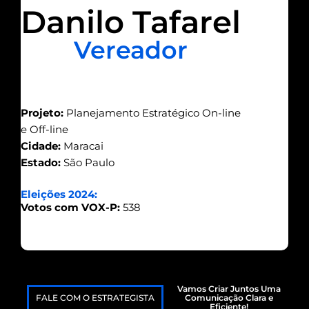
Danilo Tafarel
Vereador
Projeto:
Planejamento Estratégico On-line
e Off-line
Cidade:
Maracai
Estado:
São Paulo
Eleições 2024:
Votos com VOX-P:
538
Vamos Criar Juntos Uma
FALE COM O ESTRATEGISTA
Comunicação Clara e
Eficiente!