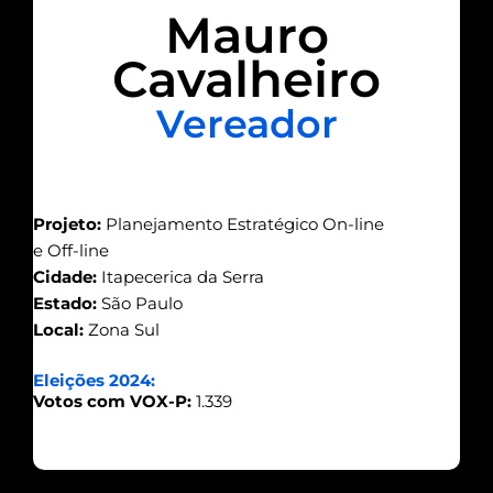
Mauro
Cavalheiro
Vereador
Projeto:
Planejamento Estratégico On-line
e Off-line
Cidade:
Itapecerica da Serra
Estado:
São Paulo
Local:
Zona Sul
Eleições 2024:
Votos com VOX-P:
1.339